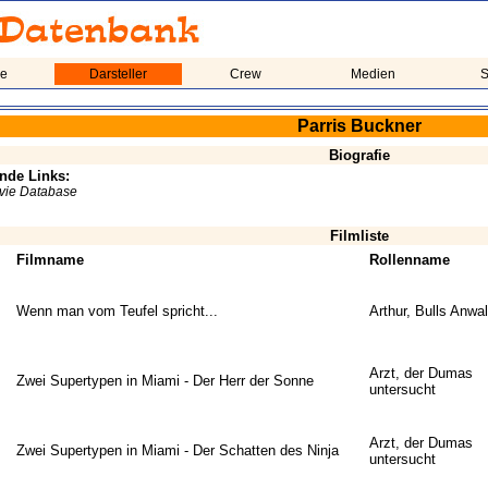
me
Darsteller
Crew
Medien
S
Parris Buckner
Biografie
nde Links:
ovie Database
Filmliste
Filmname
Rollenname
Wenn man vom Teufel spricht...
Arthur, Bulls Anwal
Arzt, der Dumas
Zwei Supertypen in Miami - Der Herr der Sonne
untersucht
Arzt, der Dumas
Zwei Supertypen in Miami - Der Schatten des Ninja
untersucht