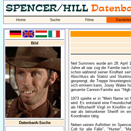
Home
Suche
Filme
Darstelle
Bild
Neil Summers wurde am 28. April 19
Jahre alt war zog die Familie nac
schon während seiner Kindheit sei
Abschluss als Statist und Stuntma
gesprengt, die Treppe hinuntergest
sich erinnern kann, Josey Wales h
gesamte Cannon-Familie aus "High 
1973 spielte er in "Mein Name ist
wird. Es entstand eine Freundschaft
als Hilfssheriff Virgil im Kinofil
war als betrunkener Sheriff im 
Koordinator tätig.
Datenbank-Suche
Neben seinen Auftritten im Spence
Colt für alle Fälle", "Hunter", 