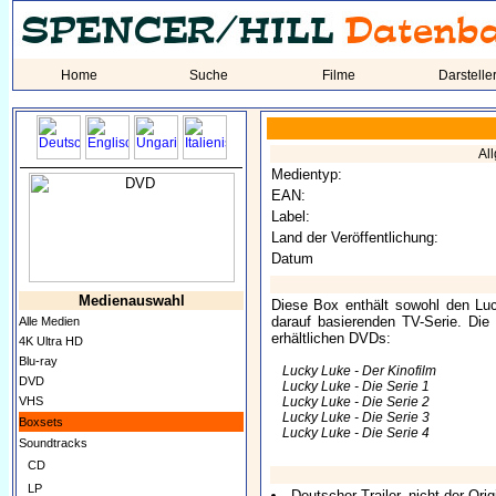
Home
Suche
Filme
Darstelle
Al
Medientyp:
EAN:
Label:
Land der Veröffentlichung:
Datum
Medienauswahl
Diese Box enthält sowohl den Luc
darauf basierenden TV-Serie. Die
Alle Medien
erhältlichen DVDs:
4K Ultra HD
Blu-ray
Lucky Luke - Der Kinofilm
DVD
Lucky Luke - Die Serie 1
VHS
Lucky Luke - Die Serie 2
Lucky Luke - Die Serie 3
Boxsets
Lucky Luke - Die Serie 4
Soundtracks
CD
LP
Deutscher Trailer, nicht der Origi