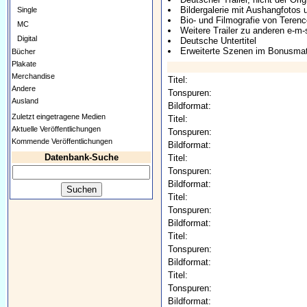
Bildergalerie mit Aushangfotos
Single
Bio- und Filmografie von Terence
MC
Weitere Trailer zu anderen e-m
Digital
Deutsche Untertitel
Erweiterte Szenen im Bonusmat
Bücher
Plakate
Merchandise
Titel:
Andere
Tonspuren:
Ausland
Bildformat:
Zuletzt eingetragene Medien
Titel:
Aktuelle Veröffentlichungen
Tonspuren:
Kommende Veröffentlichungen
Bildformat:
Datenbank-Suche
Titel:
Tonspuren:
Bildformat:
Titel:
Tonspuren:
Bildformat:
Titel:
Tonspuren:
Bildformat:
Titel:
Tonspuren:
Bildformat: