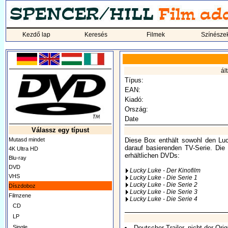
Kezdő lap
Keresés
Filmek
Színésze
ál
Típus:
EAN:
Kiadó:
Ország:
Date
Válassz egy típust
Mutasd mindet
Diese Box enthält sowohl den Luc
darauf basierenden TV-Serie. Die
4K Ultra HD
erhältlichen DVDs:
Blu-ray
DVD
Lucky Luke - Der Kinofilm
VHS
Lucky Luke - Die Serie 1
Lucky Luke - Die Serie 2
Díszdoboz
Lucky Luke - Die Serie 3
Filmzene
Lucky Luke - Die Serie 4
CD
LP
Single
Deutscher Trailer, nicht der Origi