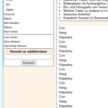
Bildergalerie mit Aushangfotos
MC
Bio- und Filmografie von Terence
Digital
Weitere Trailer zu anderen e-m
Deutsche Untertitel
Könyvek
Erweiterte Szenen im Bonusmat
Plakát
Merchandise
Mások
Cím:
Nem német
Hang:
Képarány:
Last entries
New releases
Cím:
Upcoming releases
Hang:
Képarány:
Keresés az adatbázisban
Cím:
Hang:
Képarány:
Cím:
Hang:
Képarány:
Cím:
Hang:
Képarány:
Cím:
Hang:
Képarány: