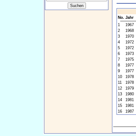
No.
Jahr
1
1967
2
1968
3
1970
4
1972
5
1972
6
1973
7
1975
8
1977
9
1977
10
1978
11
1978
12
1979
13
1980
14
1981
15
1981
16
1987