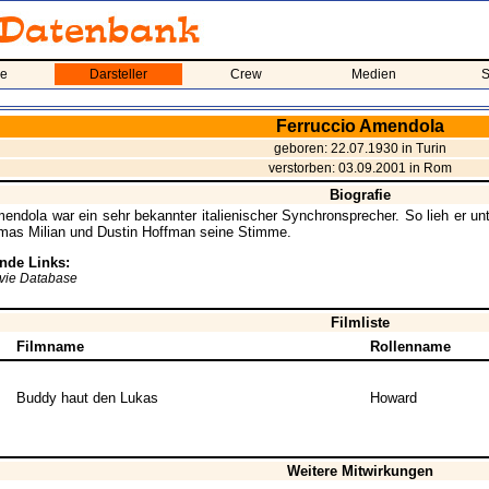
me
Darsteller
Crew
Medien
S
Ferruccio Amendola
geboren: 22.07.1930 in Turin
verstorben: 03.09.2001 in Rom
Biografie
endola war ein sehr bekannter italienischer Synchronsprecher. So lieh er un
omas Milian und Dustin Hoffman seine Stimme.
nde Links:
ovie Database
Filmliste
Filmname
Rollenname
Buddy haut den Lukas
Howard
Weitere Mitwirkungen