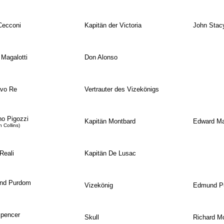
Cecconi
Kapitän der Victoria
John Stac
 Magalotti
Don Alonso
vo Re
Vertrauter des Vizekönigs
no Pigozzi
Kapitän Montbard
Edward Ma
n Collins)
Reali
Kapitän De Lusac
nd Purdom
Vizekönig
Edmund P
pencer
Skull
Richard M