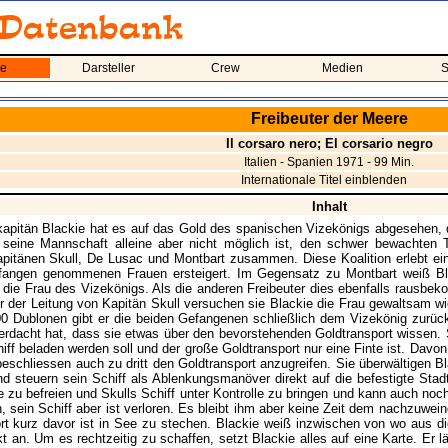
me
Darsteller
Crew
Medien
S
Freibeuter der Meere
Il corsaro nero; El corsario negro
Italien - Spanien 1971 - 99 Min.
Internationale Titel einblenden
Inhalt
kapitän Blackie hat es auf das Gold des spanischen Vizekönigs abgesehen,
 seine Mannschaft alleine aber nicht möglich ist, den schwer bewachten T
apitänen Skull, De Lusac und Montbart zusammen. Diese Koalition erlebt ei
fangen genommenen Frauen ersteigert. Im Gegensatz zu Montbart weiß Bl
 die Frau des Vizekönigs. Als die anderen Freibeuter dies ebenfalls rausbe
er der Leitung von Kapitän Skull versuchen sie Blackie die Frau gewaltsam wi
 Dublonen gibt er die beiden Gefangenen schließlich dem Vizekönig zurück
erdacht hat, dass sie etwas über den bevorstehenden Goldtransport wissen.
iff beladen werden soll und der große Goldtransport nur eine Finte ist. Davon
beschliessen auch zu dritt den Goldtransport anzugreifen. Sie überwältigen 
d steuern sein Schiff als Ablenkungsmanöver direkt auf die befestigte Stadt 
e zu befreien und Skulls Schiff unter Kontrolle zu bringen und kann auch n
n, sein Schiff aber ist verloren. Es bleibt ihm aber keine Zeit dem nachzuwein
rt kurz davor ist in See zu stechen. Blackie weiß inzwischen von wo aus di
t an. Um es rechtzeitig zu schaffen, setzt Blackie alles auf eine Karte. Er l