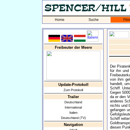
Home
Suche
Fil
Freibeuter der Meere
Der Piraten
für ihn und
Freibeuterk
von ihm ge
handelt, um
Update-Protokoll
Schiff. Unt
Zum Protokoll
Gegen 50000
Trailer
da er den V
anderes Sch
Deutschland
nichts und 
International
gefangen un
Italien
Gefolgsleut
Deutschland (TV)
Schiff rette
Goldtranspo
Navigation
diesen Punk