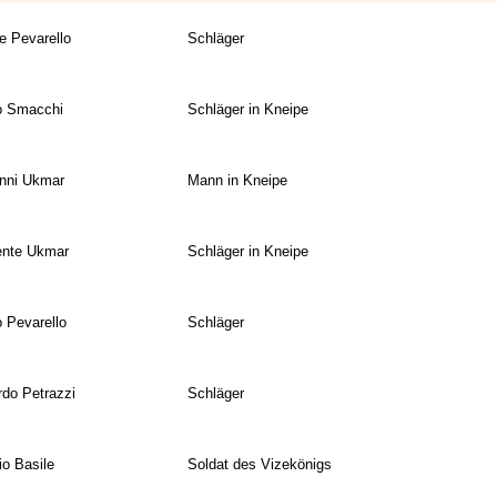
e Pevarello
Schläger
o Smacchi
Schläger in Kneipe
nni Ukmar
Mann in Kneipe
nte Ukmar
Schläger in Kneipe
 Pevarello
Schläger
rdo Petrazzi
Schläger
io Basile
Soldat des Vizekönigs