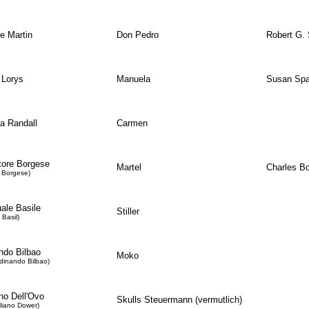
e Martin
Don Pedro
Robert G.
 Lorys
Manuela
Susan Spa
a Randall
Carmen
tore Borgese
Martel
Charles Bo
l Borgese)
ale Basile
Stiller
 Basil)
ndo Bilbao
Moko
rdinando Bilbao)
no Dell'Ovo
Skulls Steuermann (vermutlich)
uliano Dower)