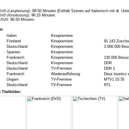
: 98:50 Minuten (Enthält Szenen auf Italienisch mit dt. Unter
DVD (Langfassung)
: 96:15 Minuten.
DVD (Kinofassung)
: 96:50 Minuten.
e DVD
e:
Italien
Kinopremiere
Finnland
Kinopremiere
91.143 Zuscha
Deutschland
Kinopremiere
3.000.000 Bes
Spanien
Kinopremiere
Frankreich
Kinopremiere
130.000 Besuc
Deutschland
Kinopremiere
DDR
Deutschland
TV-Premiere
DDR 1
Frankreich
Wiederaufführung
Deux loustics 
Ungarn
TV-Premiere
MTV1 15:35
Deutschland
TV-Premiere
RTL
 Titelbilder: