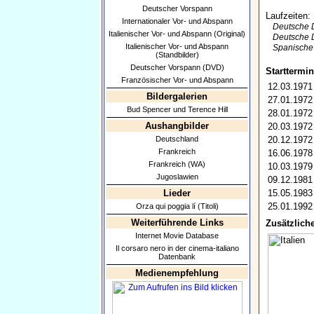
Deutscher Vorspann
Laufzeiten:
Internationaler Vor- und Abspann
Deutsche 
Italienischer Vor- und Abspann (Original)
Deutsche 
Italienischer Vor- und Abspann
Spanisch
(Standbilder)
Deutscher Vorspann (DVD)
Starttermin
Französischer Vor- und Abspann
12.03.1971
Bildergalerien
27.01.1972
Bud Spencer und Terence Hill
28.01.1972
Aushangbilder
20.03.1972
Deutschland
20.12.1972
Frankreich
16.06.1978
Frankreich (WA)
10.03.1979
Jugoslawien
09.12.1981
Lieder
15.05.1983
25.01.1992
Orza qui poggia lí (Titoli)
Weiterführende Links
Zusätzliche
Internet Movie Database
Il corsaro nero in der cinema-italiano
Datenbank
Medienempfehlung