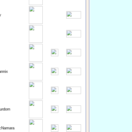
y
nnix
urdom
cNamara