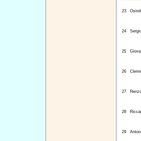
23
Osirid
24
Sergi
25
Giova
26
Cleme
27
Renzo
28
Ricca
29
Anton