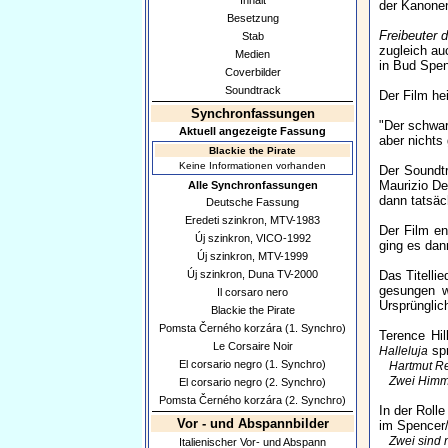
Inhalt
der Kanone
Besetzung
Freibeuter 
Stab
zugleich au
Medien
in Bud Spenc
Coverbilder
Soundtrack
Der Film hei
Synchronfassungen
"Der schwar
Aktuell angezeigte Fassung
aber nichts
Blackie the Pirate
Keine Informationen vorhanden
Der Soundt
Maurizio De
Alle Synchronfassungen
dann tatsäc
Deutsche Fassung
Eredeti szinkron, MTV-1983
Der Film en
Új szinkron, VICO-1992
ging es dan
Új szinkron, MTV-1999
Új szinkron, Duna TV-2000
Das Titelli
gesungen w
Il corsaro nero
Ursprünglic
Blackie the Pirate
Pomsta Černého korzára (1. Synchro)
Terence Hi
Le Corsaire Noir
spr
Halleluja
El corsario negro (1. Synchro)
Hartmut R
Zwei Himm
El corsario negro (2. Synchro)
Pomsta Černého korzára (2. Synchro)
In der Rolle
Vor - und Abspannbilder
im Spencer/
Zwei sind 
Italienischer Vor- und Abspann