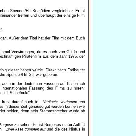
schen Spencer/Hill-Komödien vergleichbar. Er ist
einander treffen und überhaupt der einzige Film
t.
gari. Außer dem Titel hat der Film mit dem Buch
chmal Verwirrungen, da es auch von Guido und
eichnamigen Piratenfilm aus dem Jahr 1976, der
folg dieser haben würde. Direkt nach Freibeuter
che Spencer/Hill-Stil war geboren.
ls auch in der deutschen Fassung auf Italienisch
 internationalen Fassung des Films zu hören.
n "I Sinnefoula".
n kurz darauf auch in
Verflucht, verdammt und
es in dieser Zeit genauso gut werden können wie
er der beiden, denn sein Stammsprecher wurde ab
zu sehen. Es ist Borgeses erster Auftritt
 Borgese
in
und die des Ninfus in
Zwei Asse trumpfen auf