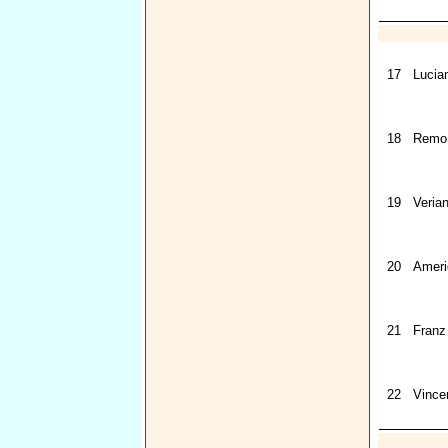
17
Lucia
18
Remo 
19
Veria
20
Amerig
21
Franz
22
Vince