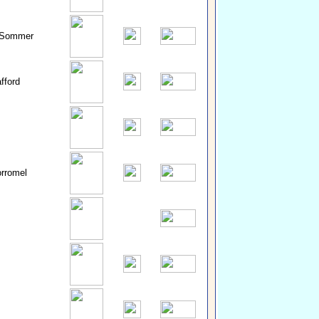
 Sommer
fford
rromel