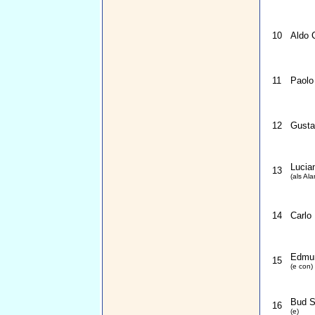
10
Aldo 
11
Paolo
12
Gusta
Lucia
13
(als Ala
14
Carlo 
Edmu
15
(e con)
Bud S
16
(e)