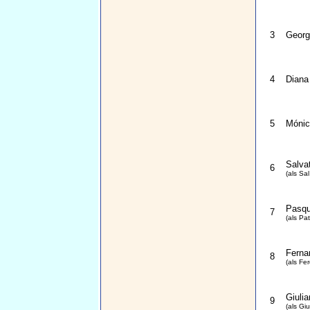
3
Georg
4
Diana
5
Mónic
Salva
6
(als Sa
Pasqu
7
(als Pat
Ferna
8
(als Fe
Giulia
9
(als Gi