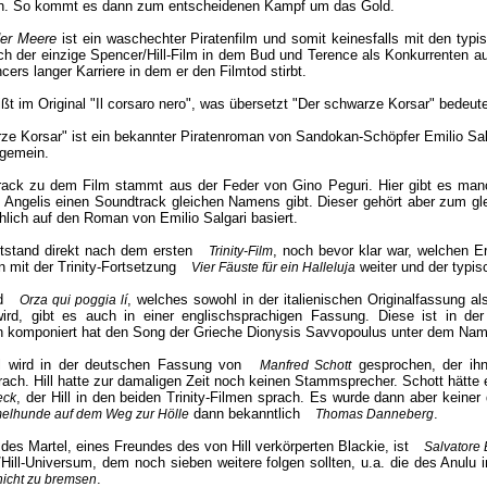
n. So kommt es dann zum entscheidenen Kampf um das Gold.
der Meere
ist ein waschechter Piratenfilm und somit keinesfalls mit den typi
ch der einzige Spencer/Hill-Film in dem Bud und Terence als Konkurrenten auf
ers langer Karriere in dem er den Filmtod stirbt.
ßt im Original "Il corsaro nero", was übersetzt "Der schwarze Korsar" bedeute
ze Korsar" ist ein bekannter Piratenroman von Sandokan-Schöpfer Emilio Sal
 gemein.
rack zu dem Film stammt aus der Feder von Gino Peguri. Hier gibt es man
 Angelis einen Soundtrack gleichen Namens gibt. Dieser gehört aber zum gl
hlich auf den Roman von Emilio Salgari basiert.
tstand direkt nach dem ersten
, noch bevor klar war, welchen Er
Trinity-Film
n mit der Trinity-Fortsetzung
weiter und der typis
Vier Fäuste für ein Halleluja
ed
, welches sowohl in der italienischen Originalfassung a
Orza qui poggia lí
ird, gibt es auch in einer englischsprachigen Fassung. Diese ist in der
h komponiert hat den Song der Grieche Dionysis Savvopoulus unter dem Name
ll wird in der deutschen Fassung von
gesprochen, der ih
Manfred Schott
ach. Hill hatte zur damaligen Zeit noch keinen Stammsprecher. Schott hätte 
, der Hill in den beiden Trinity-Filmen sprach. Es wurde dann aber kein
eck
dann bekanntlich
.
elhunde auf dem Weg zur Hölle
Thomas Danneberg
 des Martel, eines Freundes des von Hill verkörperten Blackie, ist
Salvatore
Hill-Universum, dem noch sieben weitere folgen sollten, u.a. die des Anulu 
.
nicht zu bremsen