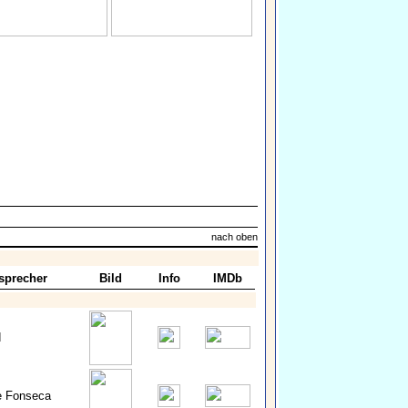
nach oben
sprecher
Bild
Info
IMDb
d
e Fonseca