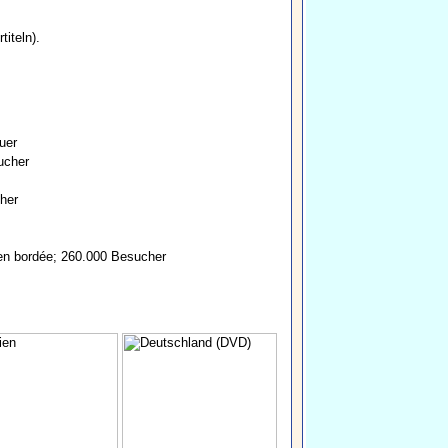
titeln).
uer
ucher
her
en bordée; 260.000 Besucher