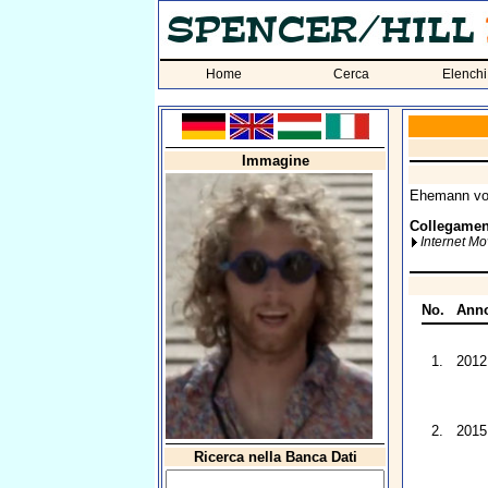
Home
Cerca
Elenchi
Immagine
Ehemann v
Collegament
Internet M
No.
Ann
1.
2012
2.
2015
Ricerca nella Banca Dati