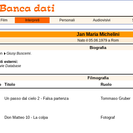
 Film
Interpreti
Personali
Audiovisivi
Jan Maria Michelini
Nato il 05.06.1979 a Rom
Biografia
on
.
Giusy Buscemi
i esterni:
ovie Database
Filmografia
o
Titolo
Ruolo
Un passo dal cielo 2 - Falsa partenza
Tommaso Gruber
Don Matteo 10 - La colpa
Fotograf