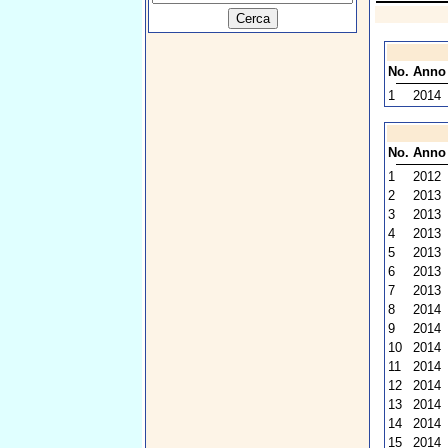
No.
Anno
1
2014
No.
Anno
1
2012
2
2013
3
2013
4
2013
5
2013
6
2013
7
2013
8
2014
9
2014
10
2014
11
2014
12
2014
13
2014
14
2014
15
2014