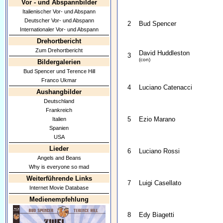
Vor - und Abspannbilder
Italienischer Vor- und Abspann
Deutscher Vor- und Abspann
2
Bud Spencer
Internationaler Vor- und Abspann
Drehortbericht
Zum Drehortbericht
David Huddleston
3
(con)
Bildergalerien
Bud Spencer und Terence Hill
Franco Ukmar
4
Luciano Catenacci
Aushangbilder
Deutschland
Frankreich
5
Ezio Marano
Italien
Spanien
USA
Lieder
6
Luciano Rossi
Angels and Beans
Why is everyone so mad
Weiterführende Links
7
Luigi Casellato
Internet Movie Database
Medienempfehlung
8
Edy Biagetti