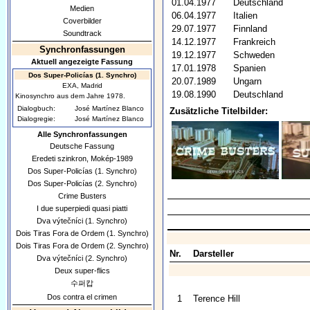
01.04.1977
Deutschland
Medien
06.04.1977
Italien
Coverbilder
29.07.1977
Finnland
Soundtrack
14.12.1977
Frankreich
Synchronfassungen
19.12.1977
Schweden
Aktuell angezeigte Fassung
17.01.1978
Spanien
Dos Super-Policías (1. Synchro)
20.07.1989
Ungarn
EXA, Madrid
19.08.1990
Deutschland
Kinosynchro aus dem Jahre 1978.
Dialogbuch:
José Martínez Blanco
Zusätzliche Titelbilder:
Dialogregie:
José Martínez Blanco
Alle Synchronfassungen
Deutsche Fassung
Eredeti szinkron, Mokép-1989
Dos Super-Policías (1. Synchro)
Dos Super-Policías (2. Synchro)
Crime Busters
I due superpiedi quasi piatti
Dva výtečníci (1. Synchro)
Dois Tiras Fora de Ordem (1. Synchro)
Dois Tiras Fora de Ordem (2. Synchro)
Nr.
Darsteller
Dva výtečníci (2. Synchro)
Deux super-flics
수퍼캅
Dos contra el crimen
1
Terence Hill