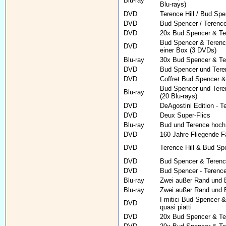
Blu-ray
Blu-rays)
DVD
Terence Hill / Bud Spen
DVD
Bud Spencer / Terence
DVD
20x Bud Spencer & Ter
Bud Spencer & Terence
DVD
einer Box (3 DVDs)
Blu-ray
30x Bud Spencer & Tere
DVD
Bud Spencer und Teren
DVD
Coffret Bud Spencer &
Bud Spencer und Terenc
Blu-ray
(20 Blu-rays)
DVD
DeAgostini Edition - T
DVD
Deux Super-Flics
Blu-ray
Bud und Terence hoch 
DVD
160 Jahre Fliegende F
DVD
Terence Hill & Bud Sp
DVD
Bud Spencer & Terence
DVD
Bud Spencer - Terence 
Blu-ray
Zwei außer Rand und Ba
Blu-ray
Zwei außer Rand und 
I mitici Bud Spencer & 
DVD
quasi piatti
DVD
20x Bud Spencer & Ter