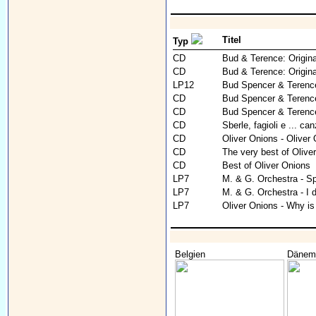
Titel
Typ
CD
Bud & Terence: Origina
CD
Bud & Terence: Origina
LP12
Bud Spencer & Terence H
CD
Bud Spencer & Terence
CD
Bud Spencer & Terence 
CD
Sberle, fagioli e ... ca
CD
Oliver Onions - Oliver
CD
The very best of Olive
CD
Best of Oliver Onions
LP7
M. & G. Orchestra - S
LP7
M. & G. Orchestra - I d
LP7
Oliver Onions - Why i
Belgien
Dänem