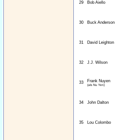
29
Bob Aiello
30
Buck Anderson
31
David Leighton
32
J.J. Wilson
Frank Nuyen
33
(als Nu Yen)
34
John Dalton
35
Lou Colombo