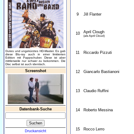
9
Jill Flanter
April Clough
10
(als April Cloud)
Gutes und ungekürztes HD-Master. Es gab
11
Riccardo Pizzuti
diese Blu-ray auch in einer limitierten
Edition mit Pappschuber. Diese ist aber
mittlerweile nur schwer zu bekommen. Die
Disc selbst ist auch identisch.
Screenshot
12
Giancarlo Bastianoni
13
Claudio Ruffini
Datenbank-Suche
14
Roberto Messina
15
Rocco Lerro
Druckansicht