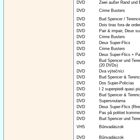
DVD
Zwei außer Rand und B
DVD
Crime Busters
DVD
Bud Spencer / Terence
DVD
Dois tiras fora de ord
DVD
Pair & impair, Deux su
DVD
Crime Busters
DVD
Deux Super-Flics
DVD
Crime Busters
DVD
Deux Super-Flics + Pai
Bud Spencer und Teren
DVD
(20 DVDs)
DVD
Dva výtečníci
DVD
Bud Spencer & Terence 
DVD
Dos Super-Policías
DVD
I 2 superpiedi quasi pi
DVD
Bud Spencer & Terence 
DVD
Supersnutarna
DVD
Deux Super-Flics (Rir
DVD
Pas på politiet komme
DVD
Bud Spencer und Teren
VHS
Bűnvadászok
DVD
Bűnvadászok