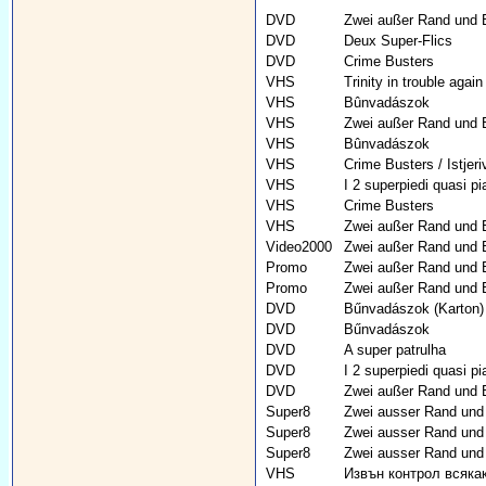
DVD
Zwei außer Rand und 
DVD
Deux Super-Flics
DVD
Crime Busters
VHS
Trinity in trouble again
VHS
Bûnvadászok
VHS
Zwei außer Rand und 
VHS
Bûnvadászok
VHS
Crime Busters / Istjeri
VHS
I 2 superpiedi quasi pia
VHS
Crime Busters
VHS
Zwei außer Rand und 
Video2000
Zwei außer Rand und 
Promo
Zwei außer Rand und 
Promo
Zwei außer Rand und 
DVD
Bűnvadászok (Karton)
DVD
Bűnvadászok
DVD
A super patrulha
DVD
I 2 superpiedi quasi pia
DVD
Zwei außer Rand und 
Super8
Zwei ausser Rand und B
Super8
Zwei ausser Rand und B
Super8
Zwei ausser Rand und B
VHS
Извън контрол всяка