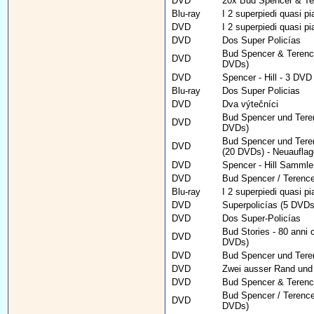
DVD
20x Bud Spencer & Tere
Blu-ray
I 2 superpiedi quasi pia
DVD
I 2 superpiedi quasi pia
DVD
Dos Super Policías
Bud Spencer & Terence 
DVD
DVDs)
DVD
Spencer - Hill - 3 DV
Blu-ray
Dos Super Policias
DVD
Dva výtečníci
Bud Spencer und Terenc
DVD
DVDs)
Bud Spencer und Teren
DVD
(20 DVDs) - Neuauflag
DVD
Spencer - Hill Sammle
DVD
Bud Spencer / Terence
Blu-ray
I 2 superpiedi quasi pia
DVD
Superpolicías (5 DVDs
DVD
Dos Super-Policías
Bud Stories - 80 anni 
DVD
DVDs)
DVD
Bud Spencer und Teren
DVD
Zwei ausser Rand und
DVD
Bud Spencer & Terence
Bud Spencer / Terence
DVD
DVDs)