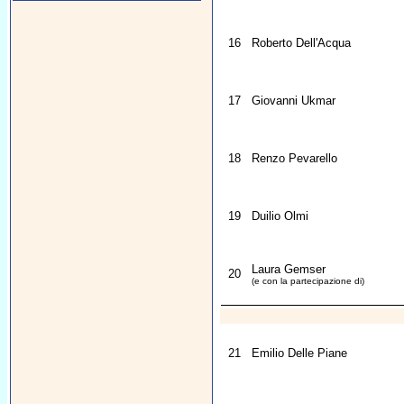
16
Roberto Dell'Acqua
17
Giovanni Ukmar
18
Renzo Pevarello
19
Duilio Olmi
Laura Gemser
20
(e con la partecipazione di)
21
Emilio Delle Piane