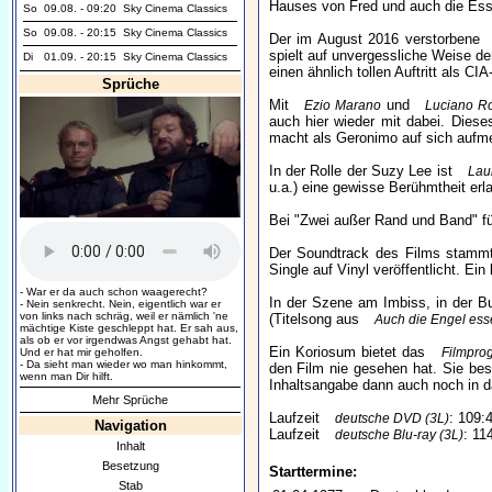
Hauses von Fred und auch die Esse
So
09.08. - 09:20
Sky Cinema Classics
So
09.08. - 20:15
Sky Cinema Classics
Der im August 2016 verstorbene
spielt auf unvergessliche Weise d
Di
01.09. - 20:15
Sky Cinema Classics
einen ähnlich tollen Auftritt als CIA
Sprüche
Mit
und
Ezio Marano
Luciano Ro
auch hier wieder mit dabei. Diese
macht als Geronimo auf sich aufm
In der Rolle der Suzy Lee ist
Lau
u.a.) eine gewisse Berühmtheit erla
Bei "Zwei außer Rand und Band" füh
Der Soundtrack des Films stamm
Single auf Vinyl veröffentlicht. Ein
- War er da auch schon waagerecht?
In der Szene am Imbiss, in der B
- Nein senkrecht. Nein, eigentlich war er
von links nach schräg, weil er nämlich 'ne
(Titelsong aus
Auch die Engel es
mächtige Kiste geschleppt hat. Er sah aus,
als ob er vor irgendwas Angst gehabt hat.
Ein Koriosum bietet das
Filmpr
Und er hat mir geholfen.
- Da sieht man wieder wo man hinkommt,
den Film nie gesehen hat. Sie besc
wenn man Dir hilft.
Inhaltsangabe dann auch noch in 
Mehr Sprüche
Laufzeit
: 109:
deutsche DVD (3L)
Navigation
Laufzeit
: 11
deutsche Blu-ray (3L)
Inhalt
Besetzung
Starttermine:
Stab