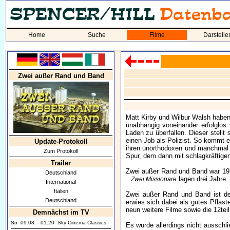
Home
Suche
Filme
Darstelle
Zwei außer Rand und Band
Matt Kirby und Wilbur Walsh habe
unabhängig voneinander erfolglo
Laden zu überfallen. Dieser stellt
einen Job als Polizist. So kommt e
Update-Protokoll
ihren unorthodoxen und manchmal r
Zum Protokoll
Spur, dem dann mit schlagkräftige
Trailer
Zwei außer Rand und Band war 19
Deutschland
lagen drei Jahre.
Zwei Missionare
International
Italien
Zwei außer Rand und Band ist der
Deutschland
erwies sich dabei als gutes Pflas
neun weitere Filme sowie die 12te
Demnächst im TV
So
09.08. - 01:20
Sky Cinema Classics
Es wurde allerdings nicht ausschli