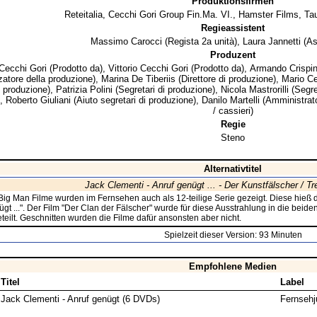
Produktionsfirmen
Reteitalia
,
Cecchi Gori Group Fin.Ma. VI.
,
Hamster Films
,
Ta
Regieassistent
Massimo Carocci
(Regista 2a unità),
Laura Jannetti
(As
Produzent
Cecchi Gori
(Prodotto da),
Vittorio Cecchi Gori
(Prodotto da),
Armando Crispi
zatore della produzione),
Marina De Tiberiis
(Direttore di produzione),
Mario C
di produzione),
Patrizia Polini
(Segretari di produzione),
Nicola Mastrorilli
(Segre
),
Roberto Giuliani
(Aiuto segretari di produzione),
Danilo Martelli
(Amministrator
/ cassieri)
Regie
Steno
Alternativtitel
Jack Clementi - Anruf genügt ... - Der Kunstfälscher / Tr
Big Man Filme wurden im Fernsehen auch als 12-teilige Serie gezeigt. Diese hieß
ügt ...". Der Film "Der Clan der Fälscher" wurde für diese Ausstrahlung in die beid
teilt. Geschnitten wurden die Filme dafür ansonsten aber nicht.
Spielzeit dieser Version: 93 Minuten
Empfohlene Medien
Titel
Label
Jack Clementi - Anruf genügt (6 DVDs)
Fernsehj