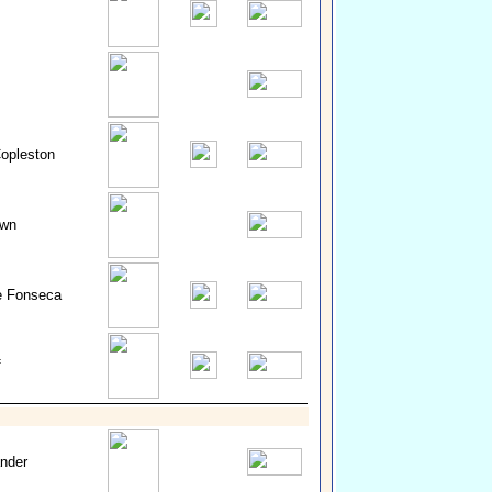
opleston
own
e Fonseca
f
nder