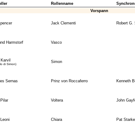
ller
Rollenname
Synchron
Vorspann
pencer
Jack Clementi
Robert G.
nd Harmstorf
Vasco
Karvil
Simon
olo di Simon)
es Sernas
Prinz von Roccaferro
Kenneth B
Pilar
Voltera
John Gayf
 Leoni
Chiara
Pat Starke