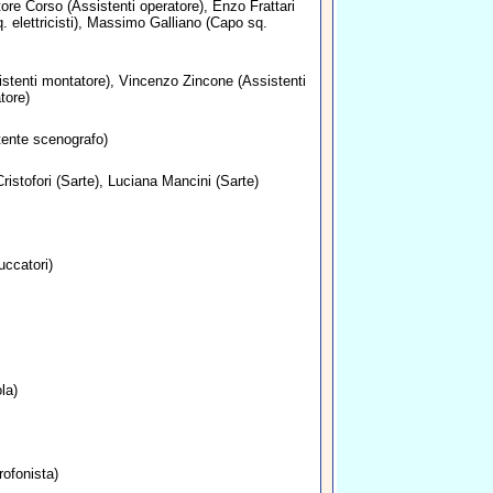
tore Corso
(Assistenti operatore),
Enzo Frattari
 elettricisti),
Massimo Galliano
(Capo sq.
stenti montatore),
Vincenzo Zincone
(Assistenti
tore)
ente scenografo)
ristofori
(Sarte),
Luciana Mancini
(Sarte)
uccatori)
la)
ofonista)