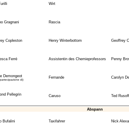
rilli
Wirt
no Gragnani
Rascia
rey Copleston
Henry Winterbottom
Geoffrey C
esca Ferré
Assistentin des Chemieprofessors
Penny Br
e Demongeot
Fernande
Carolyn D
 partecipazione di)
nd Pellegrin
Caruso
Ted Rusof
Abspann
 Bufalini
Taxifahrer
Nick Alexa