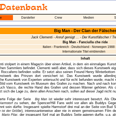
me
Darsteller
Crew
Medien
S
Big Man - Der Clan der Fälsche
Jack Clementi - Anruf genügt ... - Der Kunstfälscher / Tr
Big Man - Fanciulla che ride
Italien - Frankreich - Deutschland - Norwegen 1988 
Internationale Titel einblenden
Inhalt
ti stolpert in einem Magazin über einen Artikel, in dem ein einmaliges Kunst
hen Sammlers befindet. Clementi weiß aber, dass sich dieses Kunstwerk ei
 Roccaferro befinden sollte. Er setzt also seinen Freund Henry Winterbottom
stwerk des Prinzen dort versichert ist. Das Kunstwerk wurde allerdi
he Kunstwerk von Experten untersucht und für echt befunden wurde, macht s
n Bild vom Kunstwerk im Museum des Grafen zu machen. Nach und nach komm
ch Vasco, die rechte Hand des Grafen und dessen Männer gehören. Als der
tzt sich die Lage zu, denn allen Anschein nach, sollen auf dieser Jagd nicht nu
erte Folge der Serie
ist wieder sehr interessant besetzt. Als O
Big Man
zu sehen, der Spencer/Hill Fans wohl vor allen als Buddys Gege
armstorf
nt sein dürfte. Insgesamt spielte Harmstorf drei mal an der Seite von Bud 
), interessanterweise aber nie in einem gemeinsamen Film d
 ist der Größte
, der insgesamt fünf mal an Buddys Seite agieren durfte, u.a.
Mario Pilar