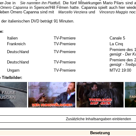
ger-Joe in
. Die fünf Mitwirkungen Mario Pilars sind 
Sie nannten ihn Plattfuß
in Spencer/Hill Filmen hatte. Capanna spielt auch hier wie
Omero Capanna
eben Omero Capanna sind mit
und
noch
Marcello Verziera
Vincenzo Maggio
t der italienischen DVD beträgt 91 Minuten.
e:
Italien
TV-Premiere
Canale 5
Frankreich
TV-Premiere
La Cinq
Premiere des 1
Deutschland
TV-Premiere
genügt - Der K
Premiere des 2
Deutschland
TV-Premiere
genügt - Treibj
Ungarn
TV-Premiere
MTV2 19:00
 Titelbilder:
Zusätzliche Inhaltsangaben einblenden
Besetzung