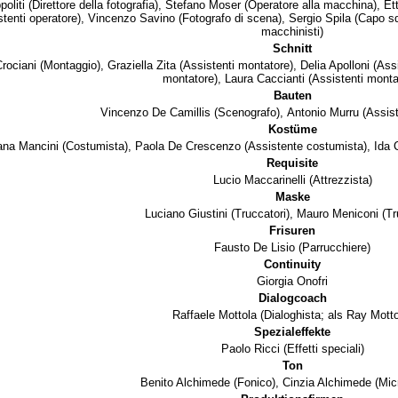
politi
(Direttore della fotografia),
Stefano Moser
(Operatore alla macchina),
Et
stenti operatore),
Vincenzo Savino
(Fotografo di scena),
Sergio Spila
(Capo sq.
macchinisti)
Schnitt
rociani
(Montaggio),
Graziella Zita
(Assistenti montatore),
Delia Apolloni
(Assi
montatore),
Laura Caccianti
(Assistenti monta
Bauten
Vincenzo De Camillis
(Scenografo),
Antonio Murru
(Assist
Kostüme
ana Mancini
(Costumista),
Paola De Crescenzo
(Assistente costumista),
Ida C
Requisite
Lucio Maccarinelli
(Attrezzista)
Maske
Luciano Giustini
(Truccatori),
Mauro Meniconi
(Tr
Frisuren
Fausto De Lisio
(Parrucchiere)
Continuity
Giorgia Onofri
Dialogcoach
Raffaele Mottola
(Dialoghista; als Ray Motto
Spezialeffekte
Paolo Ricci
(Effetti speciali)
Ton
Benito Alchimede
(Fonico),
Cinzia Alchimede
(Micr