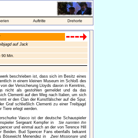
erien
Auftritte
Drehorte
r
eibjagd auf Jack
- 90 Min.
werk beschrieben ist, dass sich im Besitz eines
gentlich in einem kleinen Museum im Schloß des
 von der Versicherung Lloyds davon in Kenntnis,
ngs nicht als gestohlen gemeldet und da das
ich Clementi auf den Weg nach Italien, um sich
t er den Clan der Kunstfälscher auf die Spur,
 Graf schließlich Clementi zu einer Treibjagd
r Tiere erlegt werden.
berschurke Vasco ist der deutsche Schauspieler
nspieler Sergeant Kempfer in
Sie nannten ihn
Spencer und einmal auch an der von Terence Hill
er Beiden. Bud Spencer Fans ebenfalls bekannt
 als Bösewicht Menendez in
und
Zwei Missionare