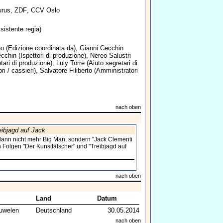
urus
,
ZDF
,
CCV Oslo
sistente regia)
no
(Edizione coordinata da),
Gianni Cecchin
ecchin
(Ispettori di produzione),
Nereo Salustri
tari di produzione),
Luly Torre
(Aiuto segretari di
i / cassieri),
Salvatore Filiberto
(Amministratori
nach oben
eibjagd auf Jack
 dann nicht mehr Big Man, sondern "Jack Clementi
en Folgen "Der Kunstfälscher" und "Treibjagd auf
nach oben
Land
Datum
uwelen
Deutschland
30.05.2014
nach oben