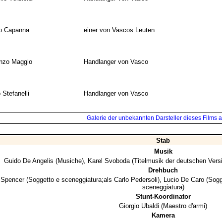
o Capanna
einer von Vascos Leuten
nzo Maggio
Handlanger von Vasco
Stefanelli
Handlanger von Vasco
Galerie der unbekannten Darsteller dieses Films a
Stab
Musik
Guido De Angelis
(Musiche),
Karel Svoboda
(Titelmusik der deutschen Vers
Drehbuch
 Spencer
(Soggetto e sceneggiatura;als Carlo Pedersoli),
Lucio De Caro
(Sogg
sceneggiatura)
Stunt-Koordinator
Giorgio Ubaldi
(Maestro d'armi)
Kamera