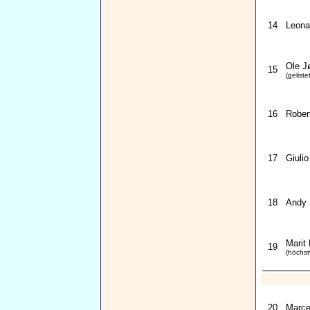
14
Leona
Ole J
15
(geliste
16
Rober
17
Giuli
18
Andy M
Marit
19
(höchst
20
Marcel