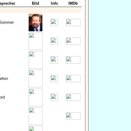
sprecher
Bild
Info
IMDb
 Sommer
elton
ord