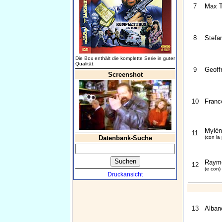
7
Max Tu
8
Stefa
Die Box enthält die komplette Serie in guter
Qualität.
9
Geoff
Screenshot
10
Franc
Mylèn
11
Datenbank-Suche
(con la
Raymo
12
(e con)
Druckansicht
13
Albano