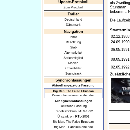
Update-Protokoll
als Zweifin
Stuntman
Zum Protokoll
bekommt. N
Trailer
Deutschland
Die Laufzei
Dänemark
Starttermin
Navigation
02.12.1988
Inhalt
24.09.1990
Besetzung
Stab
06.05.1991
Alternativtitel
Serienmitglied
08.05.1991
Medien
02.05.1992
Coverbilder
Soundtrack
Zusätzliche
Synchronfassungen
Aktuell angezeigte Fassung
Big Man: The False Etruscan
Keine Informationen vorhanden
Alle Synchronfassungen
Deutsche Fassung
Eredeti szinkron, MTV-1992
Új szinkron, RTL-2001
Big Man: The False Etruscan
Big Man - Fanciulla che ride