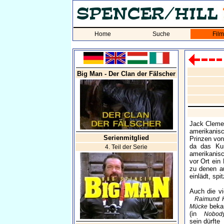
Home
Suche
Fil
Big Man - Der Clan der Fälscher
Jack Clemen
amerikanisc
Serienmitglied
Prinzen von
da das Kun
4. Teil der Serie
amerikanisc
vor Ort ei
zu denen au
einlädt, spi
Auch die vi
Raimund H
bekan
Mücke
(in
Nobody
sein dürfte