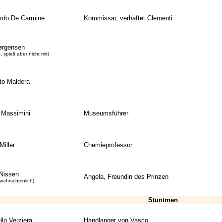
rdo De Carmine
Kommissar, verhaftet Clementi
ørgensen
t, spielt aber nicht mit)
to Maldera
o Massimini
Museumsführer
iller
Chemieprofessor
 Nissen
Angela, Freundin des Prinzen
wahrscheinlich)
Stuntmen
lo Verziera
Handlanger von Vasco