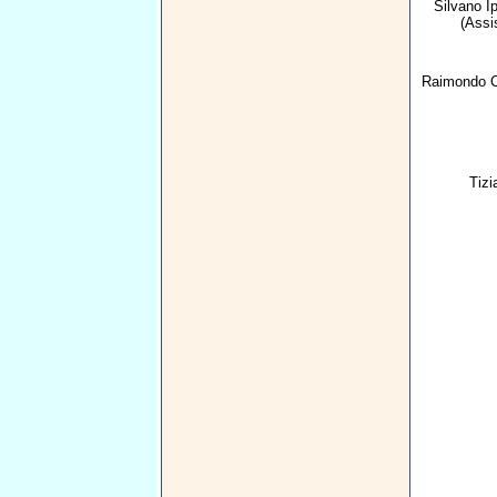
Silvano Ip
(Assi
Raimondo C
Tizi