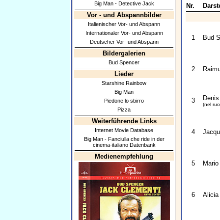
Big Man - Detective Jack
Nr.
Darste
Vor - und Abspannbilder
Italienischer Vor- und Abspann
Internationaler Vor- und Abspann
1
Bud S
Deutscher Vor- und Abspann
Bildergalerien
Bud Spencer
2
Raimu
Lieder
Starshine Rainbow
Big Man
Denis 
3
Piedone lo sbirro
(nel ru
Pizza
Weiterführende Links
Internet Movie Database
4
Jacqu
Big Man - Fanciulla che ride in der
cinema-italiano Datenbank
Medienempfehlung
5
Mario 
6
Alicia