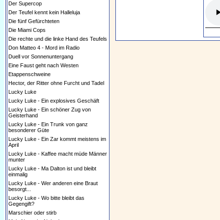
Der Supercop
Der Teufel kennt kein Halleluja
Die fünf Gefürchteten
Die Miami Cops
Die rechte und die linke Hand des Teufels
Don Matteo 4 - Mord im Radio
Duell vor Sonnenuntergang
Eine Faust geht nach Westen
Etappenschweine
Hector, der Ritter ohne Furcht und Tadel
Lucky Luke
Lucky Luke - Ein explosives Geschäft
Lucky Luke - Ein schöner Zug von
Geisterhand
Lucky Luke - Ein Trunk von ganz
besonderer Güte
Lucky Luke - Ein Zar kommt meistens im
April
Lucky Luke - Kaffee macht müde Männer
munter
Lucky Luke - Ma Dalton ist und bleibt
einmalig
Lucky Luke - Wer anderen eine Braut
besorgt...
Lucky Luke - Wo bitte bleibt das
Gegengift?
Marschier oder stirb