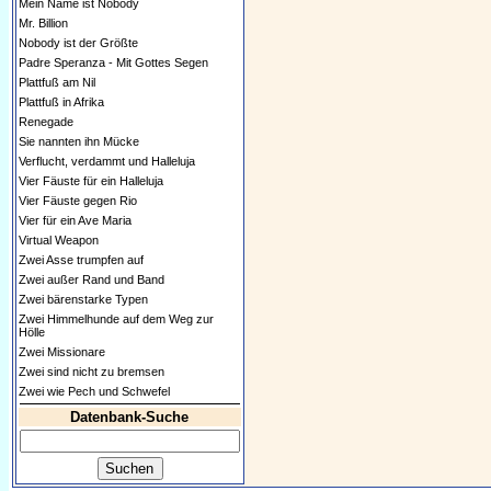
Mein Name ist Nobody
Mr. Billion
Nobody ist der Größte
Padre Speranza - Mit Gottes Segen
Plattfuß am Nil
Plattfuß in Afrika
Renegade
Sie nannten ihn Mücke
Verflucht, verdammt und Halleluja
Vier Fäuste für ein Halleluja
Vier Fäuste gegen Rio
Vier für ein Ave Maria
Virtual Weapon
Zwei Asse trumpfen auf
Zwei außer Rand und Band
Zwei bärenstarke Typen
Zwei Himmelhunde auf dem Weg zur
Hölle
Zwei Missionare
Zwei sind nicht zu bremsen
Zwei wie Pech und Schwefel
Datenbank-Suche