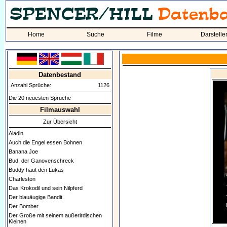
Home
Suche
Filme
Darstelle
Datenbestand
Anzahl Sprüche:
1126
Die 20 neuesten Sprüche
Filmauswahl
Zur Übersicht
Aladin
Auch die Engel essen Bohnen
Banana Joe
Bud, der Ganovenschreck
Buddy haut den Lukas
Charleston
Das Krokodil und sein Nilpferd
Der blauäugige Bandit
Der Bomber
Der Große mit seinem außerirdischen
Kleinen