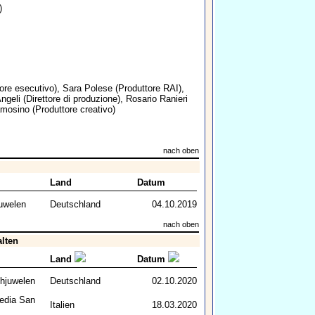
)
ore esecutivo),
Sara Polese
(Produttore RAI),
ngeli
(Direttore di produzione),
Rosario Ranieri
amosino
(Produttore creativo)
nach oben
Land
Datum
uwelen
Deutschland
04.10.2019
nach oben
alten
Land
Datum
hjuwelen
Deutschland
02.10.2020
edia San
Italien
18.03.2020