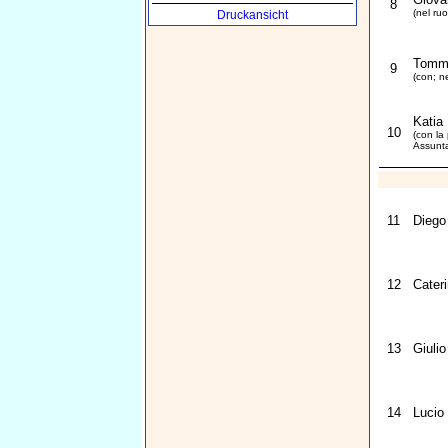
8
(nel ruo
Druckansicht
Tomm
9
(con; n
Katia 
10
(con la 
Assunt
11
Diego
12
Cater
13
Giulio
14
Lucio