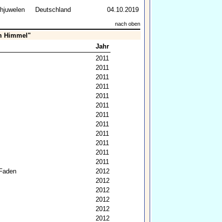
hjuwelen
Deutschland
04.10.2019
nach oben
am Himmel"
Jahr
2011
2011
2011
2011
2011
2011
2011
2011
2011
2011
2011
2011
 Faden
2012
2012
2012
2012
2012
2012