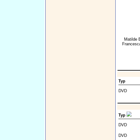
Matilde 
Francesc
Typ
DVD
Typ
DVD
DVD