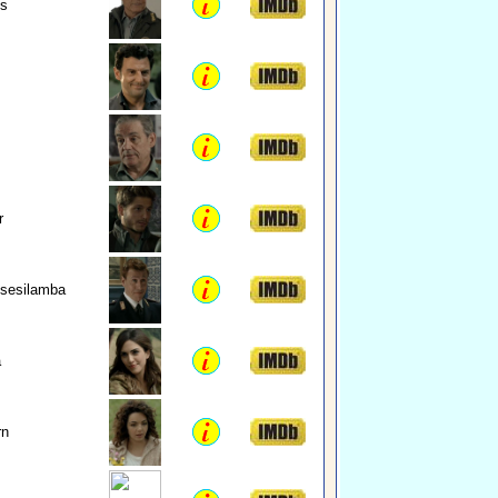
s
r
sesilamba
a
rn