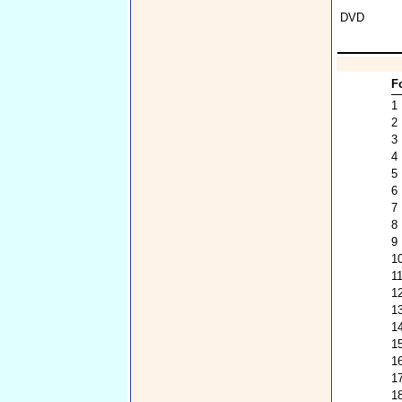
DVD
F
1
2
3
4
5
6
7
8
9
1
1
1
1
1
1
1
1
1