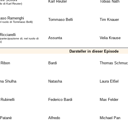
Karl Reuter
Tobias Nath
lo di Karl Reuter)
aso Ramenghi
Tommaso Belli
Tim Knauer
el ruolo di Tommaso Belli)
Ricciarelli
Assunta
Velia Krause
partecipazione di; nel ruolo di
a)
Darsteller in dieser Episode
 Ribon
Bardi
Thomas Schmuc
ina Shulha
Natasha
Laura Elßel
 Rubinelli
Federico Bardi
Max Felder
 Patanè
Alfredo
Michael Pan