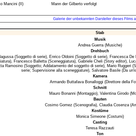
o Mancini (II)
Mann der Gilberto verfolgt
Galerie der unbekannten Darsteller dieses Films a
Stab
Musik
Andrea Guerra
(Musiche)
Drehbuch
lagussa
(Soggetto di serie),
Enrico Oldoini
(Soggetto di serie),
Francesca De 
iatura),
Francesco Balletta
(Sceneggiatura),
Gabriele Cheli
(Story editor),
Luc
tta Ramosino
(Soggetto; Addatamento del soggetto di serie),
Mario Ruggeri
(S
serie; Supervisione alla sceneggiature),
Salvatore Basile
(Da un'id
Kamera
Armando Buttafava Bonalloggi
(Direttore della Fo
Schnitt
Mauro Bonanni
(Montaggio),
Valentina Girodo
(Mo
Bauten
Cosimo Gomez
(Scenografia),
Claudia Cosenza
(Ar
Kostüme
Monica Simeone
(Costumi)
Casting
Teresa Razzauti
Ton