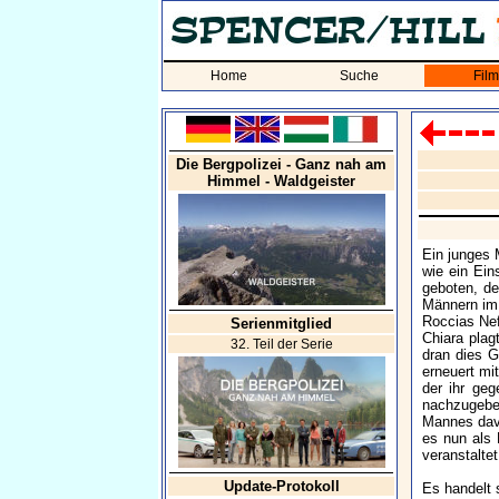
Home
Suche
Fil
Die Bergpolizei - Ganz nah am
Himmel - Waldgeister
Ein junges 
wie ein Ein
geboten, de
Männern im 
Roccias Nef
Serienmitglied
Chiara pla
32. Teil der Serie
dran dies G
erneuert mi
der ihr geg
nachzugebe
Mannes dav
es nun als 
veranstaltet
Update-Protokoll
Es handelt 