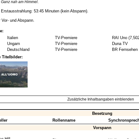
.
 - Ganz nah am Himmel
r Erstausstrahlung: 53:45 Minuten (kein Abspann).
er Vor- und Abspann.
e:
Italien
TV-Premiere
RAI Uno (7,502
Ungarn
TV-Premiere
Duna TV
Deutschland
TV-Premiere
BR Fernsehen
 Titelbilder:
Zusätzliche Inhaltsangaben einblenden
Besetzung
ller
Rollenname
Synchronsprec
Vorspann
e Hill