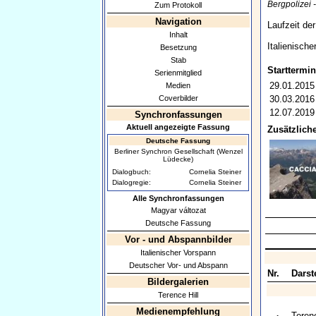
Bergpolizei
Zum Protokoll
Navigation
Laufzeit de
Inhalt
Italienisch
Besetzung
Stab
Starttermin
Serienmitglied
29.01.2015
Medien
Coverbilder
30.03.2016
12.07.2019
Synchronfassungen
Aktuell angezeigte Fassung
Zusätzliche
Deutsche Fassung
Berliner Synchron Gesellschaft (Wenzel
Lüdecke)
Dialogbuch:
Cornelia Steiner
Dialogregie:
Cornelia Steiner
Alle Synchronfassungen
Magyar változat
Deutsche Fassung
Vor - und Abspannbilder
Italienischer Vorspann
Deutscher Vor- und Abspann
Nr.
Darste
Bildergalerien
Terence Hill
Medienempfehlung
Terenc