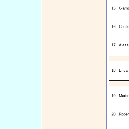
15
Giamp
16
Cecil
17
Aless
18
Erica
19
Marti
20
Rober