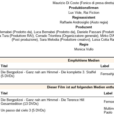
Maurizio Di Coste
(Fonico di presa diretta
Produktionsfirmen
Lux Vide
,
Rai Fiction
Regieassistent
Raffaele Androsiglio
(Aiuto regia)
Produzent
Bernabei
(Prodotto da),
Luca Bernabei
(Prodotto da),
Daniele Passani
(Produtt
a Tura
(Produttore RAI),
Corrado Trionfera
(Organizzatore generale),
Mirko D'A
(Post produzione),
Sara Melodia
(Produttore creativo),
Luisa Cotta R
Regie
Monica Vullo
Empfohlene Medien
Titel
Label
Die Bergpolizei - Ganz nah am Himmel - Die komplette 3. Staffel
Fernsehj
(5 DVDs)
Dieser Film ist auf folgenden Medien enth
Titel
Label
Die Bergpolizei - Ganz nah am Himmel - Die Terence Hill
Fernse
Gesamtedition (13 DVDs)
Multim
Un passo dal cielo 3 (5 DVDs)
Paolo