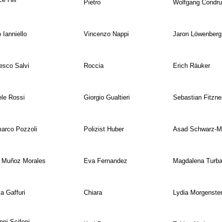
Pietro
Wolfgang Condru
 Ianniello
Vincenzo Nappi
Jaron Löwenberg
esco Salvi
Roccia
Erich Räuker
ele Rossi
Giorgio Gualtieri
Sebastian Fitzne
arco Pozzoli
Polizist Huber
Asad Schwarz-M
 Muñoz Morales
Eva Fernandez
Magdalena Turb
a Gaffuri
Chiara
Lydia Morgenste
nni Scifoni