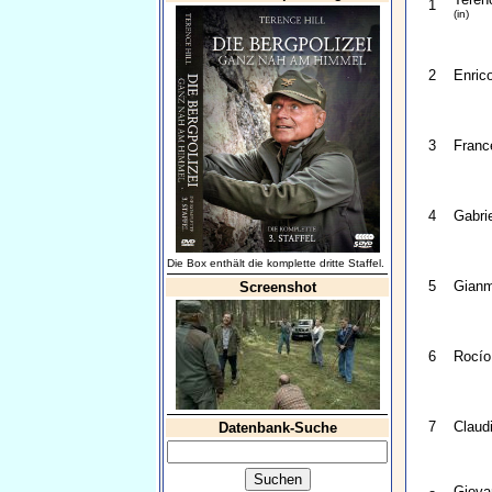
1
(in)
2
Enrico
3
Franc
4
Gabri
Die Box enthält die komplette dritte Staffel.
5
Gianm
Screenshot
6
Rocío
7
Claudi
Datenbank-Suche
Giova