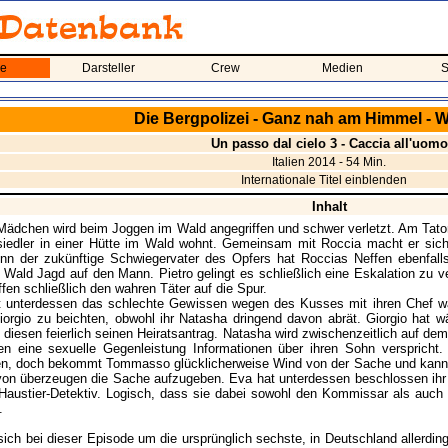
me
Darsteller
Crew
Medien
S
Die Bergpolizei - Ganz nah am Himmel - W
Un passo dal cielo 3 - Caccia all'uomo
Italien 2014 - 54 Min.
Internationale Titel einblenden
Inhalt
Mädchen wird beim Joggen im Wald angegriffen und schwer verletzt. Am Tatort
siedler in einer Hütte im Wald wohnt. Gemeinsam mit Roccia macht er sic
nn der zukünftige Schwiegervater des Opfers hat Roccias Neffen ebenfall
Wald Jagd auf den Mann. Pietro gelingt es schließlich eine Eskalation zu
fen schließlich den wahren Täter auf die Spur.
gt unterdessen das schlechte Gewissen wegen des Kusses mit ihren Chef w
iorgio zu beichten, obwohl ihr Natasha dringend davon abrät. Giorgio hat 
t diesen feierlich seinen Heiratsantrag. Natasha wird zwischenzeitlich auf 
en eine sexuelle Gegenleistung Informationen über ihren Sohn verspricht.
n, doch bekommt Tommasso glücklicherweise Wind von der Sache und kann 
on überzeugen die Sache aufzugeben. Eva hat unterdessen beschlossen ihr
Haustier-Detektiv. Logisch, dass sie dabei sowohl den Kommissar als auch H
.
sich bei dieser Episode um die ursprünglich sechste, in Deutschland allerding