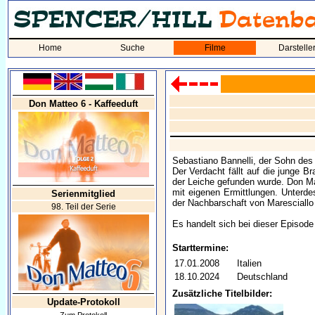
Home
Suche
Filme
Darstelle
Don Matteo 6 - Kaffeeduft
Sebastiano Bannelli, der Sohn des
Der Verdacht fällt auf die junge B
der Leiche gefunden wurde. Don Mat
mit eigenen Ermittlungen. Unterd
Serienmitglied
der Nachbarschaft von Maresciallo 
98. Teil der Serie
Es handelt sich bei dieser Episode
Starttermine:
17.01.2008
Italien
18.10.2024
Deutschland
Zusätzliche Titelbilder:
Update-Protokoll