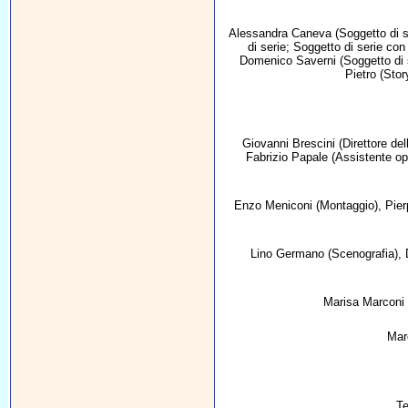
Alessandra Caneva
(Soggetto di s
di serie; Soggetto di serie con
Domenico Saverni
(Soggetto di 
Pietro
(Story
Giovanni Brescini
(Direttore del
Fabrizio Papale
(Assistente op
Enzo Meniconi
(Montaggio),
Pier
Lino Germano
(Scenografia),
Marisa Marconi
Mar
Te