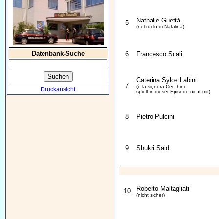
Nathalie Guettá
5
(nel ruolo di Natalina)
Datenbank-Suche
6
Francesco Scali
Caterina Sylos Labini
7
(è la signora Cecchini
Druckansicht
spielt in dieser Episode nicht mit)
8
Pietro Pulcini
9
Shukri Said
Roberto Maltagliati
10
(nicht sicher)