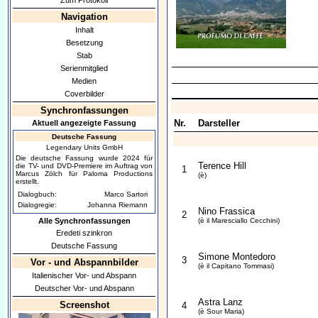
Zum Protokoll
Navigation
Inhalt
Besetzung
Stab
Serienmitglied
Medien
Coverbilder
Synchronfassungen
Nr.
Darsteller
Aktuell angezeigte Fassung
Deutsche Fassung
Legendary Units GmbH
Die deutsche Fassung wurde 2024 für
Terence Hill
die TV- und DVD-Premiere im Auftrag von
1
Marcus Zölch für Paloma Productions
(è)
erstellt.
Dialogbuch:
Marco Sartori
Dialogregie:
Johanna Riemann
Nino Frassica
2
Alle Synchronfassungen
(è il Maresciallo Cecchini)
Eredeti szinkron
Deutsche Fassung
Simone Montedoro
3
Vor - und Abspannbilder
(è il Capitano Tommasi)
Italienischer Vor- und Abspann
Deutscher Vor- und Abspann
Astra Lanz
Screenshot
4
(è Sour Maria)