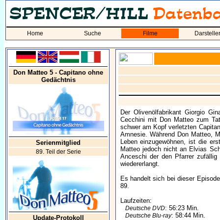
Home
Suche
Filme
Darstelle
Don Matteo 5 - Capitano ohne
Gedächtnis
Der Olivenölfabrikant Giorgio Gi
Cecchini mit Don Matteo zum Tato
schwer am Kopf verletzten Capitano
Amnesie. Während Don Matteo, Mar
Leben einzugewöhnen, ist die erst
Serienmitglied
Matteo jedoch nicht an Elvias Sch
89. Teil der Serie
Anceschi der den Pfarrer zufällig
wiedererlangt.
Es handelt sich bei dieser Episode
89.
Laufzeiten:
: 56:23 Min.
Deutsche DVD
: 58:44 Min.
Deutsche Blu-ray
Update-Protokoll