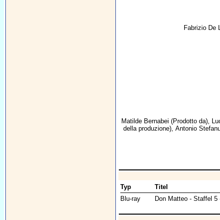
Fabrizio De 
Matilde Bernabei
(Prodotto da),
Lu
della produzione),
Antonio Stefan
Typ
Titel
Blu-ray
Don Matteo - Staffel 5 