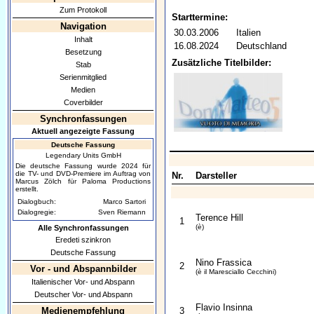
Zum Protokoll
Starttermine:
Navigation
30.03.2006
Italien
Inhalt
16.08.2024
Deutschland
Besetzung
Zusätzliche Titelbilder:
Stab
Serienmitglied
Medien
Coverbilder
Synchronfassungen
Aktuell angezeigte Fassung
Deutsche Fassung
Legendary Units GmbH
Die deutsche Fassung wurde 2024 für
die TV- und DVD-Premiere im Auftrag von
Nr.
Darsteller
Marcus Zölch für Paloma Productions
erstellt.
Dialogbuch:
Marco Sartori
Dialogregie:
Sven Riemann
Terence Hill
1
(è)
Alle Synchronfassungen
Eredeti szinkron
Deutsche Fassung
Nino Frassica
2
Vor - und Abspannbilder
(è il Maresciallo Cecchini)
Italienischer Vor- und Abspann
Deutscher Vor- und Abspann
Flavio Insinna
Medienempfehlung
3