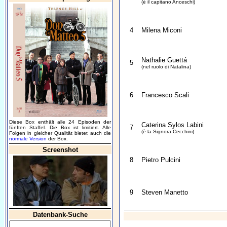
(è il capitano Anceschi)
4
Milena Miconi
Nathalie Guettá
5
(nel ruolo di Natalina)
6
Francesco Scali
Diese Box enthält alle 24 Episoden der
Caterina Sylos Labini
7
fünften Staffel. Die Box ist limitiert. Alle
(è la Signora Cecchini)
Folgen in gleicher Qualität bietet auch die
normale Version
der Box.
Screenshot
8
Pietro Pulcini
9
Steven Manetto
Datenbank-Suche