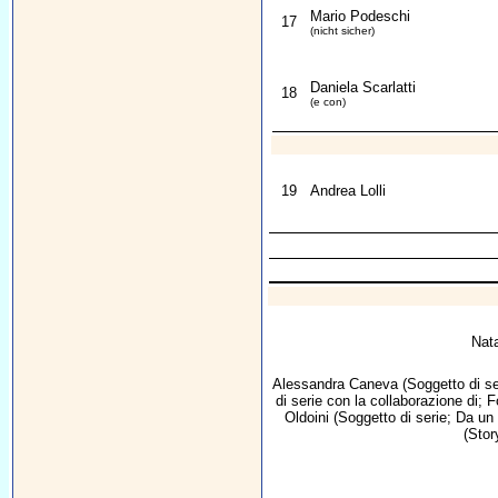
Mario Podeschi
17
(nicht sicher)
Daniela Scarlatti
18
(e con)
19
Andrea Lolli
Nat
Alessandra Caneva
(Soggetto di se
di serie con la collaborazione di; 
Oldoini
(Soggetto di serie; Da un 
(Stor