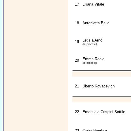
17
Liliana Vitale
18
Antonietta Bello
Letizia Arnó
19
(le piccole)
Emma Reale
20
(le piccole)
21
Uberto Kovacevich
22
Emanuela Crispini-Sottile
23
Cadia Bonifazi