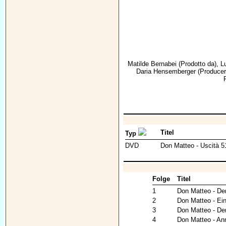
Matilde Bernabei
(Prodotto da),
L
Daria Hensemberger
(Producer
Titel
Typ
DVD
Don Matteo - Uscità 5
Folge
Titel
1
Don Matteo - De
2
Don Matteo - Ein
3
Don Matteo - De
4
Don Matteo - An