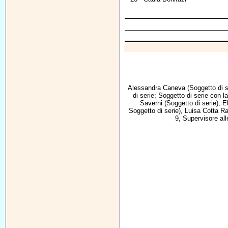
Alessandra Caneva
(Soggetto di s
di serie; Soggetto di serie con l
Saverni
(Soggetto di serie),
E
Soggetto di serie),
Luisa Cotta R
9, Supervisore al