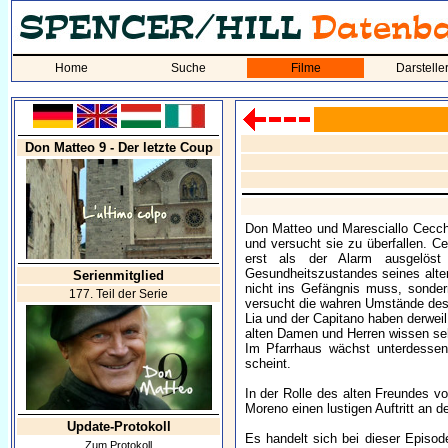
Home
Suche
Filme
Darstelle
Don Matteo 9 - Der letzte Coup
Don Matteo und Maresciallo Cecchi
und versucht sie zu überfallen. C
erst als der Alarm ausgelöst
Gesundheitszustandes seines alten 
Serienmitglied
nicht ins Gefängnis muss, sonder
177. Teil der Serie
versucht die wahren Umstände des 
Lia und der Capitano haben derweil
alten Damen und Herren wissen sehr
Im Pfarrhaus wächst unterdessen
scheint.
In der Rolle des alten Freundes v
Moreno einen lustigen Auftritt an 
Update-Protokoll
Es handelt sich bei dieser Episod
Zum Protokoll