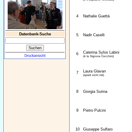
4
Nathalie Guettá
Datenbank-Suche
5
Nadir Caselli
Caterina Sylos Labini
6
Druckansicht
(è la Signora Cecchini)
Laura Glavan
7
(spielt nicht mit)
8
Giorgia Surina
9
Pietro Pulcini
10
Giuseppe Sulfaro