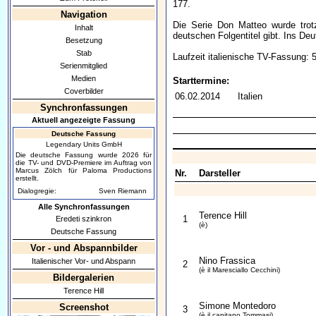
177.
Navigation
Die Serie Don Matteo wurde trotz
Inhalt
deutschen Folgentitel gibt. Ins De
Besetzung
Stab
Laufzeit italienische TV-Fassung: 
Serienmitglied
Medien
Starttermine:
Coverbilder
06.02.2014
Italien
Synchronfassungen
Aktuell angezeigte Fassung
Deutsche Fassung
Legendary Units GmbH
Die deutsche Fassung wurde 2026 für
die TV- und DVD-Premiere im Auftrag von
Marcus Zölch für Paloma Productions
Nr.
Darsteller
erstellt.
Dialogregie:
Sven Riemann
Alle Synchronfassungen
Terence Hill
1
Eredeti szinkron
(è)
Deutsche Fassung
Vor - und Abspannbilder
Nino Frassica
Italienischer Vor- und Abspann
2
(è il Maresciallo Cecchini)
Bildergalerien
Terence Hill
Simone Montedoro
Screenshot
3
(è il capitano Tommasi)